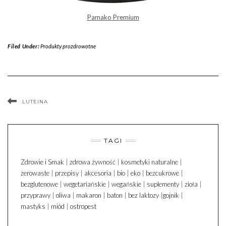
Pamako Premium
Filed Under:
Produkty prozdrowotne
LUTEINA
TAGI
Zdrowie i Smak
|
zdrowa żywność
|
kosmetyki naturalne
|
zerowaste
|
przepisy
|
akcesoria
|
bio
|
eko
|
bezcukrowe
|
bezglutenowe
|
wegetariańskie
|
wegańskie
|
suplementy
|
zioła
|
przyprawy
|
oliwa
|
makaron
|
baton
|
bez laktozy
|
gojnik
|
mastyks
|
miód
|
ostropest