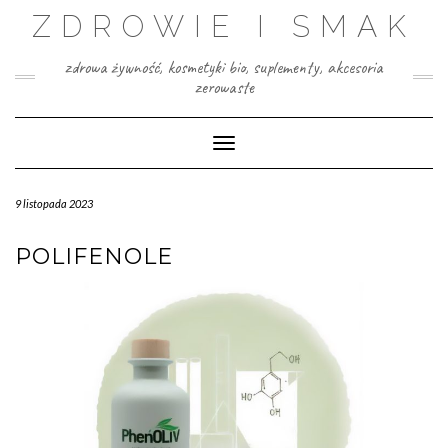
Skip
ZDROWIE I SMAK
to
content
zdrowa żywność, kosmetyki bio, suplementy, akcesoria
zerowaste
Toggle Navigation
9 listopada 2023
POLIFENOLE