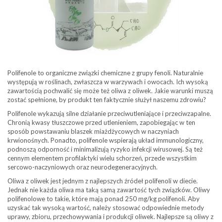
Polifenole to organiczne związki chemiczne z grupy fenoli. Naturalnie
występują w roślinach, zwłaszcza w warzywach i owocach. Ich wysoką
zawartością pochwalić się może też oliwa z oliwek. Jakie warunki muszą
zostać spełnione, by produkt ten faktycznie służył naszemu zdrowiu?
Polifenole wykazują silne działanie przeciwutleniające i przeciwzapalne.
Chronią kwasy tłuszczowe przed utlenieniem, zapobiegając w ten
sposób powstawaniu blaszek miażdżycowych w naczyniach
krwionośnych. Ponadto, polifenole wspierają układ immunologiczny,
podnoszą odporność i minimalizują ryzyko infekcji wirusowej. Są też
cennym elementem profilaktyki wielu schorzeń, przede wszystkim
sercowo-naczyniowych oraz neurodegeneracyjnych.
Oliwa z oliwek jest jednym z najlepszych źródeł polifenoli w diecie.
Jednak nie każda oliwa ma taką samą zawartość tych związków. Oliwy
polifenolowe to takie, które mają ponad 250 mg/kg polifenoli. Aby
uzyskać tak wysoką wartość, należy stosować odpowiednie metody
uprawy, zbioru, przechowywania i produkcji oliwek. Najlepsze są oliwy z