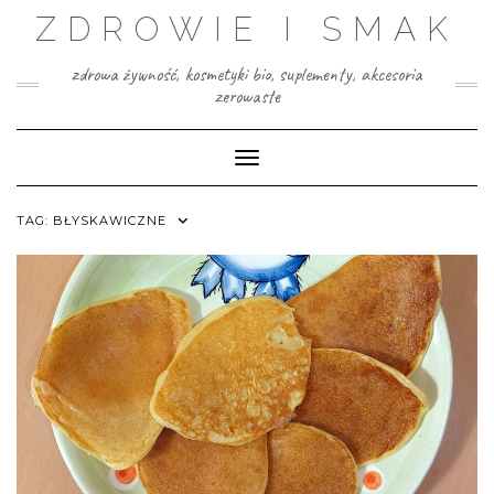
Skip
ZDROWIE I SMAK
to
content
zdrowa żywność, kosmetyki bio, suplementy, akcesoria
zerowaste
Toggle Navigation
TAG:
BŁYSKAWICZNE