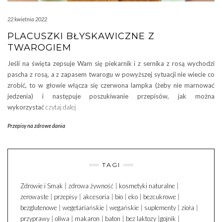
22 kwietnia 2022
PLACUSZKI BŁYSKAWICZNE Z
TWAROGIEM
Jeśli na święta zepsuje Wam się piekarnik i z sernika z rosą wychodzi
pascha z rosą, a z zapasem twarogu w powyższej sytuacji nie wiecie co
zrobić, to w głowie włącza się czerwona lampka (żeby nie marnować
jedzenia) i następuje poszukiwanie przepisów, jak można
wykorzystać
czytaj dalej
Przepisy na zdrowe dania
TAGI
Zdrowie i Smak
|
zdrowa żywność
|
kosmetyki naturalne
|
zerowaste
|
przepisy
|
akcesoria
|
bio
|
eko
|
bezcukrowe
|
bezglutenowe
|
wegetariańskie
|
wegańskie
|
suplementy
|
zioła
|
przyprawy
|
oliwa
|
makaron
|
baton
|
bez laktozy
|
gojnik
|