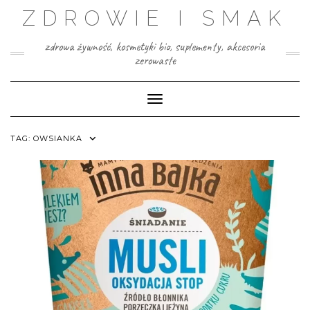
Skip
ZDROWIE I SMAK
to
content
zdrowa żywność, kosmetyki bio, suplementy, akcesoria
zerowaste
Toggle Navigation
TAG:
OWSIANKA